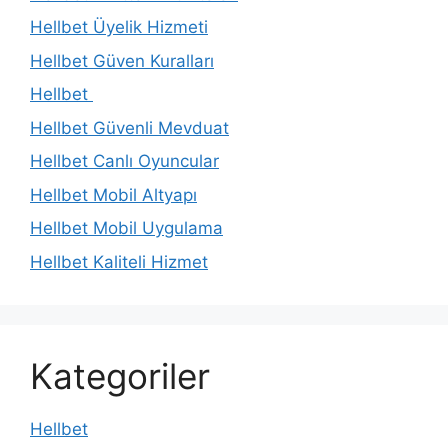
Hellbet Üyelik Hizmeti
Hellbet Güven Kuralları
Hellbet
Hellbet Güvenli Mevduat
Hellbet Canlı Oyuncular
Hellbet Mobil Altyapı
Hellbet Mobil Uygulama
Hellbet Kaliteli Hizmet
Kategoriler
Hellbet