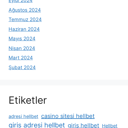
Eylül 2024
Ağustos 2024
Temmuz 2024
Haziran 2024
Mayıs 2024
Nisan 2024
Mart 2024
Şubat 2024
Etiketler
casino sitesi hellbet
adresi hellbet
giris adresi hellbet
giris hellbet
Hellbet