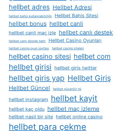
hellbet adres
Hellbet Adresi
Hellbet Bahis Sitesi
hellbet bahis kullanılabilirliği
hellbet bonus
hellbet canli
hellbet canlı destek
hellbet canli maç izle
Hellbet Casino Oyunları
hellbet canlı destek hattı
hellbet casino oyun sayfası
hellbet casino siteleri
hellbet casino sitesi
hellbet com
hellbet girisi
hellbet giris twitter
hellbet giris yap
Hellbet Giriş
Hellbet Güncel
hellbet güvenilir mi
hellbet kayit
hellbet instagram
hellbet maç izleme
hellbet kaç oldu
hellbet nasil bir site
hellbet online casino
hellbet para çekme