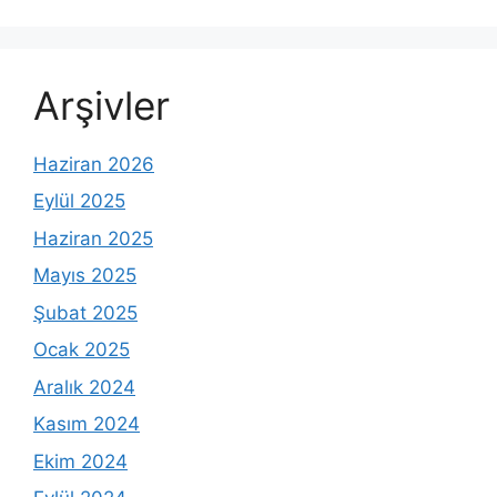
Arşivler
Haziran 2026
Eylül 2025
Haziran 2025
Mayıs 2025
Şubat 2025
Ocak 2025
Aralık 2024
Kasım 2024
Ekim 2024