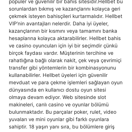
popüler ve güvenilir bir bahis sitesidir.Hellbet bu
sorunlardan bıkmış ve kazançlarını kolayca geri
çekmek isteyen bahisçileri kurtarmalıdır. Hellbet
VIP’nin avantajları nelerdir. Daha iyi üyeler,
kazançlarının bir kısmını veya tamamını banka
hesaplarına kolayca aktarabilirler. Hellbet bahis
ve casino oyuncuları için iyi bir seçimdir çünkü
birçok faydası vardır. Müşterinin tercihine ve
rahatlığına bağlı olarak nakit, çek veya çevrimiçi
transfer gibi yöntemlerin bir kombinasyonunu
kullanabilirler. Hellbet üyeleri için güvenilir
mevduat ve para çekme işlemleri sağlayan oyun
dünyasında en kullanıcı dostu oyun sitesi
olmaya devam ediyor. Web sitesinde slot
makineleri, canlı casino ve oyunlar bölümü
bulunmaktadır. Bu parçalar poker, rulet, video
yuvaları ve mini oyunlar gibi farklı oyunlara
sahiptir. 18 yaşın yanı sıra, bu bölümlere giriş