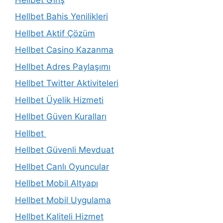
Hellbet Bahis Yenilikleri
Hellbet Aktif Çözüm
Hellbet Casino Kazanma
Hellbet Adres Paylaşımı
Hellbet Twitter Aktiviteleri
Hellbet Üyelik Hizmeti
Hellbet Güven Kuralları
Hellbet
Hellbet Güvenli Mevduat
Hellbet Canlı Oyuncular
Hellbet Mobil Altyapı
Hellbet Mobil Uygulama
Hellbet Kaliteli Hizmet