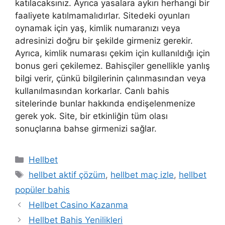
katılacaksınız. Ayrıca yasalara aykırı herhangi bir
faaliyete katılmamalıdırlar. Sitedeki oyunları
oynamak için yaş, kimlik numaranızı veya
adresinizi doğru bir şekilde girmeniz gerekir.
Ayrıca, kimlik numarası çekim için kullanıldığı için
bonus geri çekilemez. Bahisçiler genellikle yanlış
bilgi verir, çünkü bilgilerinin çalınmasından veya
kullanılmasından korkarlar. Canlı bahis
sitelerinde bunlar hakkında endişelenmenize
gerek yok. Site, bir etkinliğin tüm olası
sonuçlarına bahse girmenizi sağlar.
Kategoriler
Hellbet
Etiketler
hellbet aktif çözüm
,
hellbet maç izle
,
hellbet
popüler bahis
Hellbet Casino Kazanma
Hellbet Bahis Yenilikleri