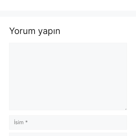
Yorum yapın
Yorum
İsim
E-