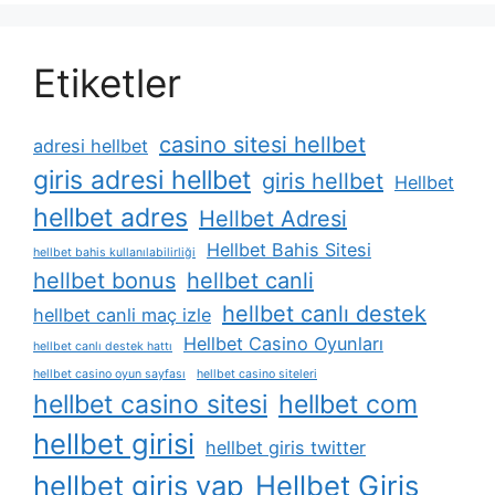
Etiketler
casino sitesi hellbet
adresi hellbet
giris adresi hellbet
giris hellbet
Hellbet
hellbet adres
Hellbet Adresi
Hellbet Bahis Sitesi
hellbet bahis kullanılabilirliği
hellbet bonus
hellbet canli
hellbet canlı destek
hellbet canli maç izle
Hellbet Casino Oyunları
hellbet canlı destek hattı
hellbet casino oyun sayfası
hellbet casino siteleri
hellbet casino sitesi
hellbet com
hellbet girisi
hellbet giris twitter
hellbet giris yap
Hellbet Giriş