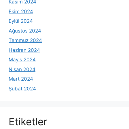
Kasım 2024
Ekim 2024
Eylül 2024
Ağustos 2024
Temmuz 2024
Haziran 2024
Mayıs 2024
Nisan 2024
Mart 2024
Şubat 2024
Etiketler