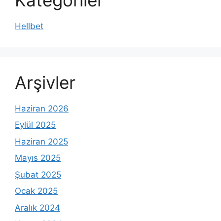
Hellbet
Arşivler
Haziran 2026
Eylül 2025
Haziran 2025
Mayıs 2025
Şubat 2025
Ocak 2025
Aralık 2024