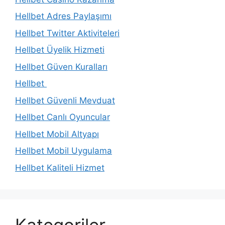
Hellbet Adres Paylaşımı
Hellbet Twitter Aktiviteleri
Hellbet Üyelik Hizmeti
Hellbet Güven Kuralları
Hellbet
Hellbet Güvenli Mevduat
Hellbet Canlı Oyuncular
Hellbet Mobil Altyapı
Hellbet Mobil Uygulama
Hellbet Kaliteli Hizmet
Kategoriler