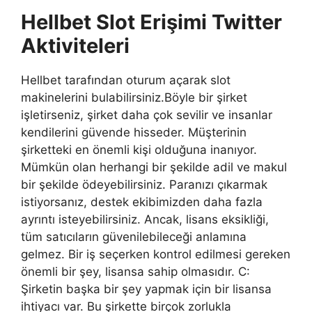
Hellbet Slot Erişimi Twitter
Aktiviteleri
Hellbet tarafından oturum açarak slot
makinelerini bulabilirsiniz.Böyle bir şirket
işletirseniz, şirket daha çok sevilir ve insanlar
kendilerini güvende hisseder. Müşterinin
şirketteki en önemli kişi olduğuna inanıyor.
Mümkün olan herhangi bir şekilde adil ve makul
bir şekilde ödeyebilirsiniz. Paranızı çıkarmak
istiyorsanız, destek ekibimizden daha fazla
ayrıntı isteyebilirsiniz. Ancak, lisans eksikliği,
tüm satıcıların güvenilebileceği anlamına
gelmez. Bir iş seçerken kontrol edilmesi gereken
önemli bir şey, lisansa sahip olmasıdır. C:
Şirketin başka bir şey yapmak için bir lisansa
ihtiyacı var. Bu şirkette birçok zorlukla