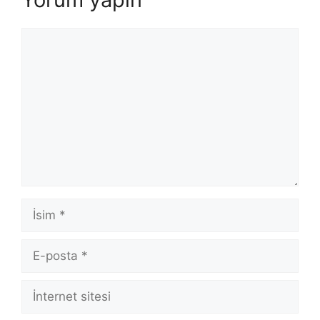
Yorum
İsim
E-
posta
İnternet
sitesi