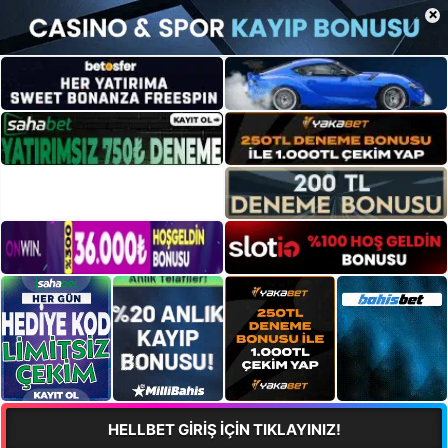
×
HELLBET GİRİŞ İÇİN TIKLAYINIZ!