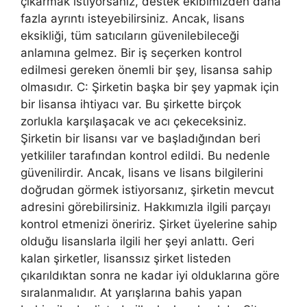
çıkarmak istiyorsanız, destek ekibimizden daha
fazla ayrıntı isteyebilirsiniz. Ancak, lisans
eksikliği, tüm satıcıların güvenilebileceği
anlamına gelmez. Bir iş seçerken kontrol
edilmesi gereken önemli bir şey, lisansa sahip
olmasıdır. C: Şirketin başka bir şey yapmak için
bir lisansa ihtiyacı var. Bu şirkette birçok
zorlukla karşılaşacak ve acı çekeceksiniz.
Şirketin bir lisansı var ve başladığından beri
yetkililer tarafından kontrol edildi. Bu nedenle
güvenilirdir. Ancak, lisans ve lisans bilgilerini
doğrudan görmek istiyorsanız, şirketin mevcut
adresini görebilirsiniz. Hakkımızla ilgili parçayı
kontrol etmenizi öneririz. Şirket üyelerine sahip
olduğu lisanslarla ilgili her şeyi anlattı. Geri
kalan şirketler, lisanssız şirket listeden
çıkarıldıktan sonra ne kadar iyi olduklarına göre
sıralanmalıdır. At yarışlarına bahis yapan