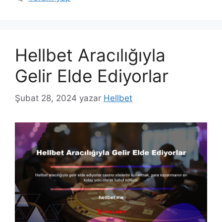
Hellbet Aracılığıyla
Gelir Elde Ediyorlar
Şubat 28, 2024
yazar
Hellbet