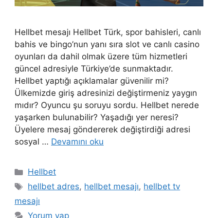
Hellbet mesajı Hellbet Türk, spor bahisleri, canlı
bahis ve bingo’nun yanı sıra slot ve canlı casino
oyunları da dahil olmak üzere tüm hizmetleri
güncel adresiyle Türkiye’de sunmaktadır.
Hellbet yaptığı açıklamalar güvenilir mi?
Ülkemizde giriş adresinizi değiştirmeniz yaygın
mıdır? Oyuncu şu soruyu sordu. Hellbet nerede
yaşarken bulunabilir? Yaşadığı yer neresi?
Üyelere mesaj göndererek değiştirdiği adresi
sosyal …
Devamını oku
Kategoriler
Hellbet
Etiketler
hellbet adres
,
hellbet mesajı
,
hellbet tv
mesajı
Yorum yap