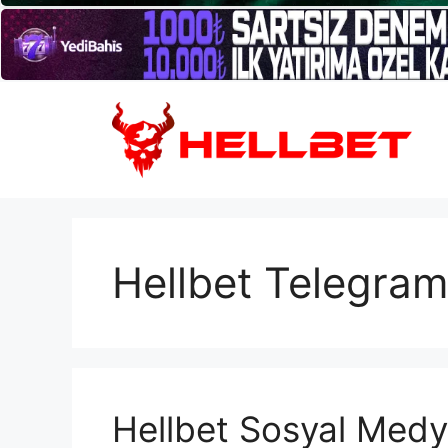
İçeriğe
atla
Hellbet Telegra
Hellbet Sosyal Med