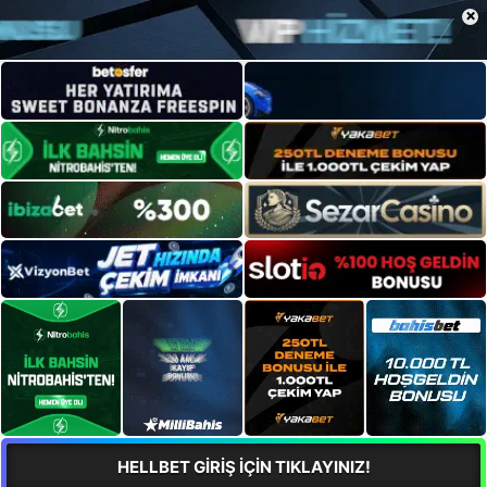
×
HELLBET GİRİŞ İÇİN TIKLAYINIZ!