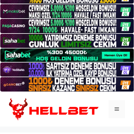
İçeriğe
atla
Menü