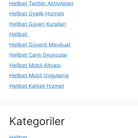
Hellbet Twitter Aktiviteleri
Hellbet Üyelik Hizmeti
Hellbet Güven Kuralları
Hellbet
Hellbet Güvenli Mevduat
Hellbet Canlı Oyuncular
Hellbet Mobil Altyapı
Hellbet Mobil Uygulama
Hellbet Kaliteli Hizmet
Kategoriler
Hellbet