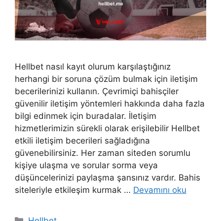
Hellbet nasıl kayıt olurum karşılaştığınız
herhangi bir soruna çözüm bulmak için iletişim
becerilerinizi kullanın. Çevrimiçi bahisçiler
güvenilir iletişim yöntemleri hakkında daha fazla
bilgi edinmek için buradalar. İletişim
hizmetlerimizin sürekli olarak erişilebilir Hellbet
etkili iletişim becerileri sağladığına
güvenebilirsiniz. Her zaman siteden sorumlu
kişiye ulaşma ve sorular sorma veya
düşüncelerinizi paylaşma şansınız vardır. Bahis
siteleriyle etkileşim kurmak …
Devamını oku
Kategoriler
Hellbet