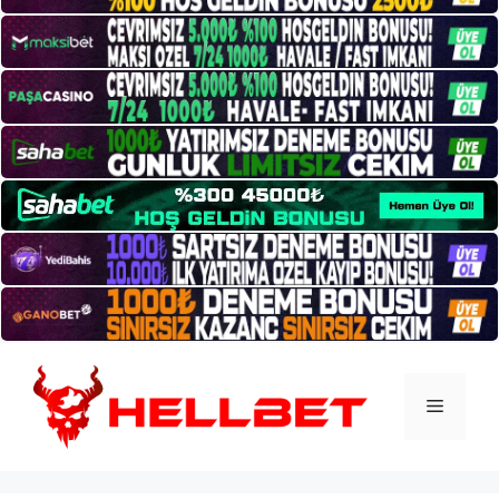
İçeriğe
atla
Menü