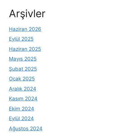
Arşivler
Haziran 2026
Eylül 2025
Haziran 2025
Mayıs 2025
Şubat 2025
Ocak 2025
Aralık 2024
Kasım 2024
Ekim 2024
Eylül 2024
Ağustos 2024