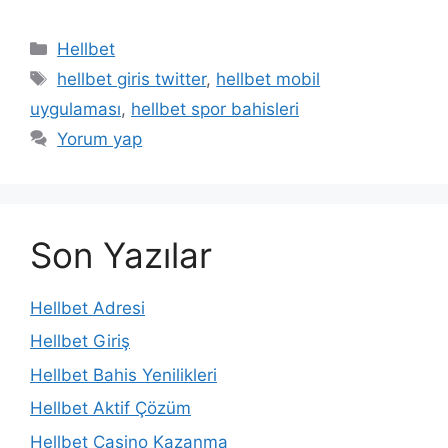
Kategoriler
Hellbet
Etiketler
hellbet giris twitter
,
hellbet mobil
uygulaması
,
hellbet spor bahisleri
Yorum yap
Son Yazılar
Hellbet Adresi
Hellbet Giriş
Hellbet Bahis Yenilikleri
Hellbet Aktif Çözüm
Hellbet Casino Kazanma