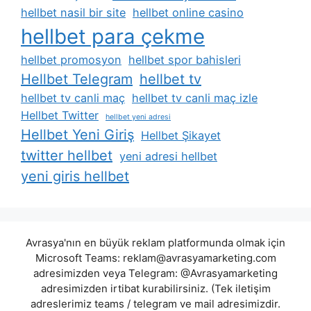
hellbet nasil bir site
hellbet online casino
hellbet para çekme
hellbet promosyon
hellbet spor bahisleri
Hellbet Telegram
hellbet tv
hellbet tv canli maç
hellbet tv canli maç izle
Hellbet Twitter
hellbet yeni adresi
Hellbet Yeni Giriş
Hellbet Şikayet
twitter hellbet
yeni adresi hellbet
yeni giris hellbet
Avrasya'nın en büyük reklam platformunda olmak için
Microsoft Teams:
reklam@avrasyamarketing.com
adresimizden veya Telegram: @Avrasyamarketing
adresimizden irtibat kurabilirsiniz. (Tek iletişim
adreslerimiz teams / telegram ve mail adresimizdir.