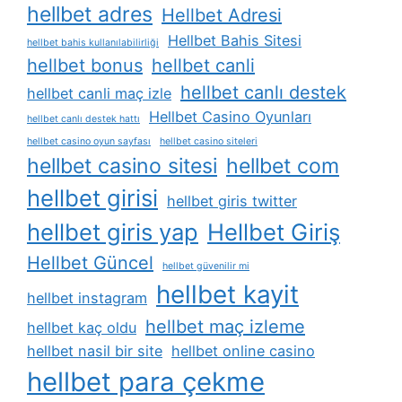
hellbet adres
Hellbet Adresi
Hellbet Bahis Sitesi
hellbet bahis kullanılabilirliği
hellbet bonus
hellbet canli
hellbet canlı destek
hellbet canli maç izle
Hellbet Casino Oyunları
hellbet canlı destek hattı
hellbet casino oyun sayfası
hellbet casino siteleri
hellbet casino sitesi
hellbet com
hellbet girisi
hellbet giris twitter
hellbet giris yap
Hellbet Giriş
Hellbet Güncel
hellbet güvenilir mi
hellbet kayit
hellbet instagram
hellbet maç izleme
hellbet kaç oldu
hellbet nasil bir site
hellbet online casino
hellbet para çekme