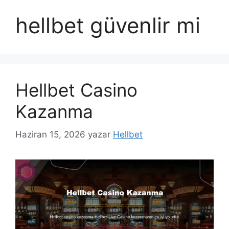
hellbet güvenlir mi
Hellbet Casino
Kazanma
Haziran 15, 2026
yazar
Hellbet