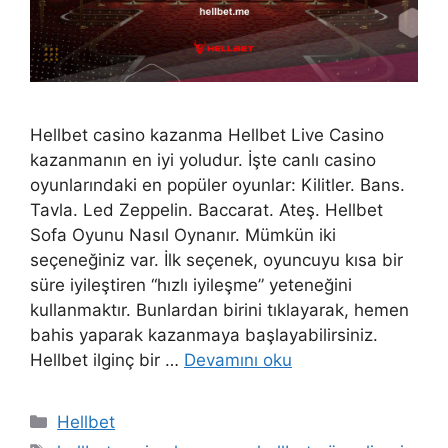
Hellbet casino kazanma Hellbet Live Casino
kazanmanın en iyi yoludur. İşte canlı casino
oyunlarındaki en popüler oyunlar: Kilitler. Bans.
Tavla. Led Zeppelin. Baccarat. Ateş. Hellbet
Sofa Oyunu Nasıl Oynanır. Mümkün iki
seçeneğiniz var. İlk seçenek, oyuncuyu kısa bir
süre iyileştiren “hızlı iyileşme” yeteneğini
kullanmaktır. Bunlardan birini tıklayarak, hemen
bahis yaparak kazanmaya başlayabilirsiniz.
Hellbet ilginç bir …
Devamını oku
Kategoriler
Hellbet
Etiketler