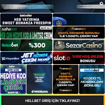
×
HELLBET GİRİŞ İÇİN TIKLAYINIZ!