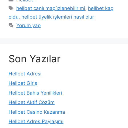
Etiketler
hellbet canlı maç i̇zlenebilir mi
,
hellbet kaç
oldu
,
hellbet üyelik i̇şlemleri nasıl olur
Yorum yap
Son Yazılar
Hellbet Adresi
Hellbet Giriş
Hellbet Bahis Yenilikleri
Hellbet Aktif Çözüm
Hellbet Casino Kazanma
Hellbet Adres Paylaşımı