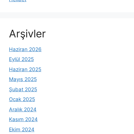
Arşivler
Haziran 2026
Eylül 2025
Haziran 2025
Mayıs 2025
Şubat 2025
Ocak 2025
Aralık 2024
Kasım 2024
Ekim 2024