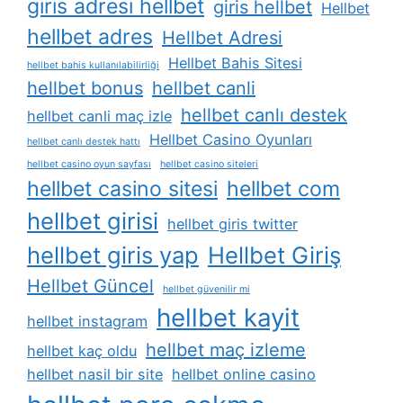
giris adresi hellbet
giris hellbet
Hellbet
hellbet adres
Hellbet Adresi
Hellbet Bahis Sitesi
hellbet bahis kullanılabilirliği
hellbet bonus
hellbet canli
hellbet canlı destek
hellbet canli maç izle
Hellbet Casino Oyunları
hellbet canlı destek hattı
hellbet casino oyun sayfası
hellbet casino siteleri
hellbet casino sitesi
hellbet com
hellbet girisi
hellbet giris twitter
hellbet giris yap
Hellbet Giriş
Hellbet Güncel
hellbet güvenilir mi
hellbet kayit
hellbet instagram
hellbet maç izleme
hellbet kaç oldu
hellbet nasil bir site
hellbet online casino