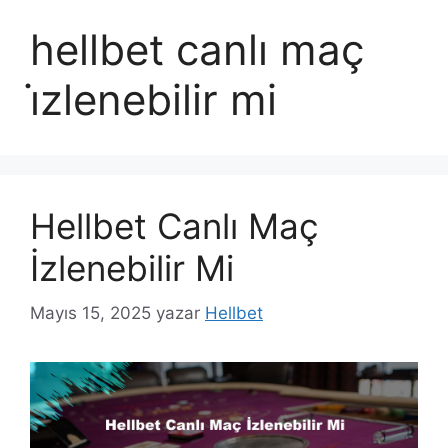
hellbet canlı maç
i̇zlenebilir mi
Hellbet Canlı Maç
İzlenebilir Mi
Mayıs 15, 2025
yazar
Hellbet