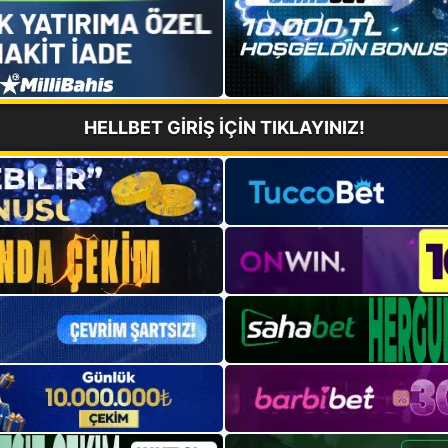
HELLBET GİRİŞ İÇİN TIKLAYINIZ!