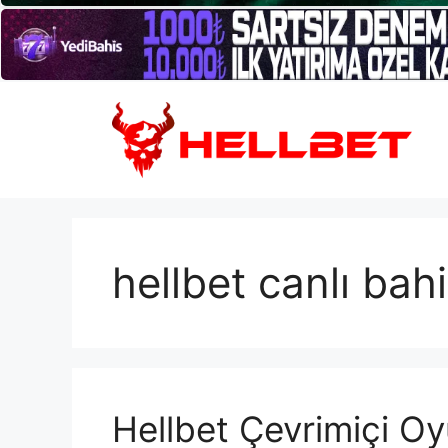
İçeriğe
atla
hellbet canlı bahi
Hellbet Çevrimiçi O