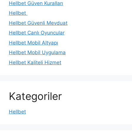
Hellbet Güven Kuralları
Hellbet
Hellbet Güvenli Mevduat
Hellbet Canlı Oyuncular
Hellbet Mobil Altyapı
Hellbet Mobil Uygulama
Hellbet Kaliteli Hizmet
Kategoriler
Hellbet