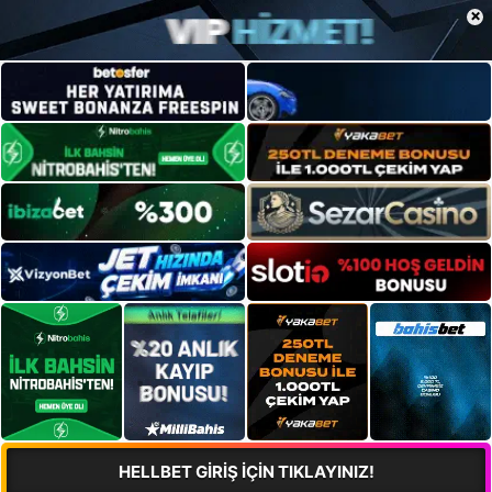
×
HELLBET GİRİŞ İÇİN TIKLAYINIZ!