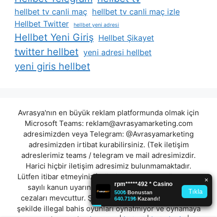
hellbet tv canli maç
hellbet tv canli maç izle
Hellbet Twitter
hellbet yeni adresi
Hellbet Yeni Giriş
Hellbet Şikayet
twitter hellbet
yeni adresi hellbet
yeni giris hellbet
Avrasya'nın en büyük reklam platformunda olmak için
Microsoft Teams:
reklam@avrasyamarketing.com
adresimizden veya Telegram: @Avrasyamarketing
adresimizden irtibat kurabilirsiniz. (Tek iletişim
adreslerimiz teams / telegram ve mail adresimizdir.
Harici hiçbir iletişim adresimiz bulunmamaktadır.
Lütfen itibar etmeyiniz.) Türkiye yasalarına göre 7258
sayılı kanun uyarınca yasa dışı bahis oynamanın
cezaları mevcuttur. Şu an bulunduğunuz site hiç bir
şekilde illegal bahis oyunları oynatmıyor ve oynamaya