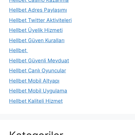
Hellbet Adres Paylaşımı
Hellbet Twitter Aktiviteleri
Hellbet Üyelik Hizmeti
Hellbet Güven Kuralları
Hellbet
Hellbet Güvenli Mevduat
Hellbet Canlı Oyuncular
Hellbet Mobil Altyapı
Hellbet Mobil Uygulama
Hellbet Kaliteli Hizmet