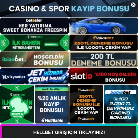
×
HELLBET GİRİŞ İÇİN TIKLAYINIZ!