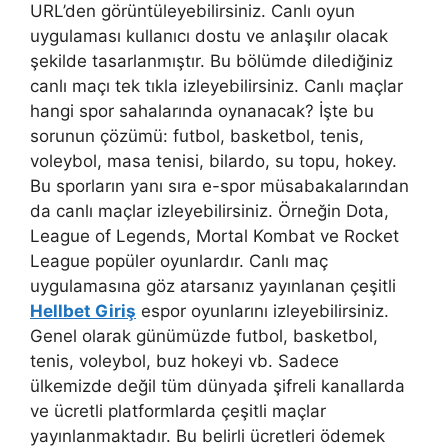
URL’den görüntüleyebilirsiniz. Canlı oyun
uygulaması kullanıcı dostu ve anlaşılır olacak
şekilde tasarlanmıştır. Bu bölümde dilediğiniz
canlı maçı tek tıkla izleyebilirsiniz. Canlı maçlar
hangi spor sahalarında oynanacak? İşte bu
sorunun çözümü: futbol, ​​basketbol, ​​tenis,
voleybol, masa tenisi, bilardo, su topu, hokey.
Bu sporların yanı sıra e-spor müsabakalarından
da canlı maçlar izleyebilirsiniz. Örneğin Dota,
League of Legends, Mortal Kombat ve Rocket
League popüler oyunlardır. Canlı maç
uygulamasına göz atarsanız yayınlanan çeşitli
Hellbet Giriş
espor oyunlarını izleyebilirsiniz.
Genel olarak günümüzde futbol, ​​basketbol, ​​
tenis, voleybol, buz hokeyi vb. Sadece
ülkemizde değil tüm dünyada şifreli kanallarda
ve ücretli platformlarda çeşitli maçlar
yayınlanmaktadır. Bu belirli ücretleri ödemek