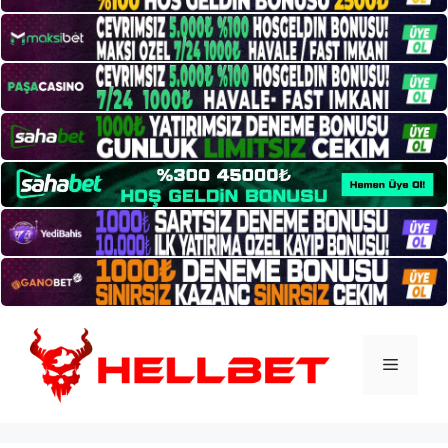
İçeriğe
atla
Menü