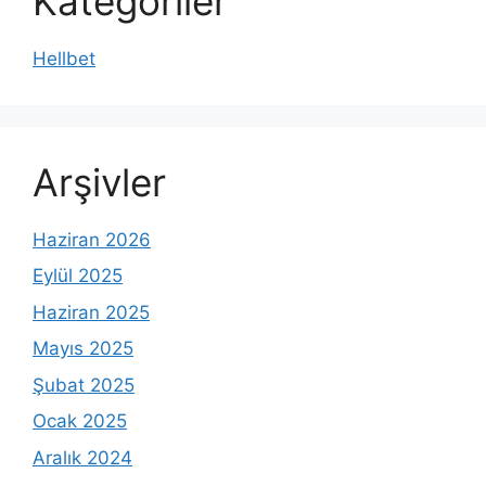
Kategoriler
Hellbet
Arşivler
Haziran 2026
Eylül 2025
Haziran 2025
Mayıs 2025
Şubat 2025
Ocak 2025
Aralık 2024