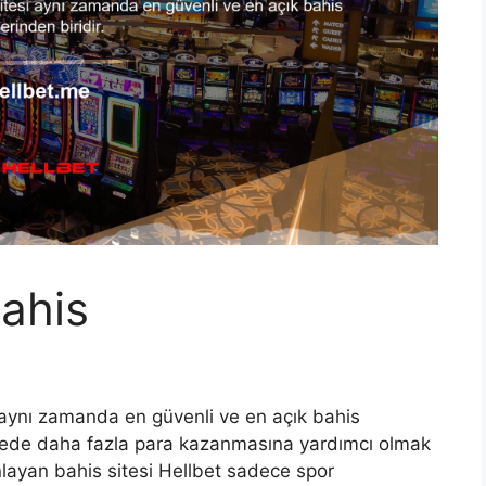
Bahis
i aynı zamanda en güvenli ve en açık bahis
 sitede daha fazla para kazanmasına yardımcı olmak
nlayan bahis sitesi Hellbet sadece spor