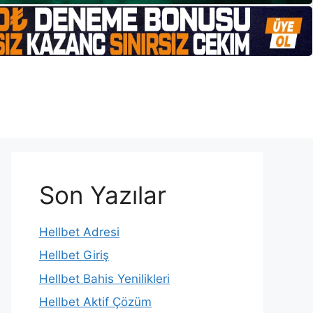
Son Yazılar
Hellbet Adresi
Hellbet Giriş
Hellbet Bahis Yenilikleri
Hellbet Aktif Çözüm