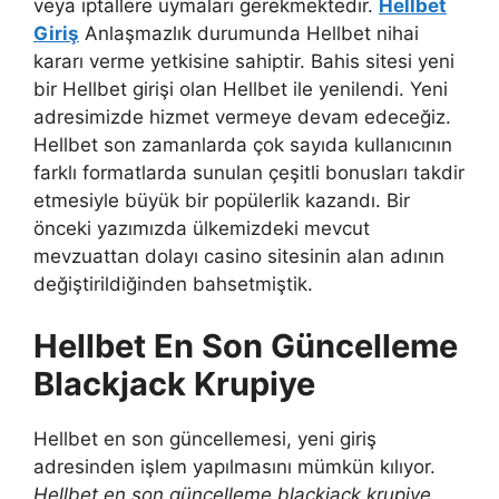
veya iptallere uymaları gerekmektedir.
Hellbet
Giriş
Anlaşmazlık durumunda Hellbet nihai
kararı verme yetkisine sahiptir. Bahis sitesi yeni
bir Hellbet girişi olan Hellbet ile yenilendi. Yeni
adresimizde hizmet vermeye devam edeceğiz.
Hellbet son zamanlarda çok sayıda kullanıcının
farklı formatlarda sunulan çeşitli bonusları takdir
etmesiyle büyük bir popülerlik kazandı. Bir
önceki yazımızda ülkemizdeki mevcut
mevzuattan dolayı casino sitesinin alan adının
değiştirildiğinden bahsetmiştik.
Hellbet En Son Güncelleme
Blackjack Krupiye
Hellbet en son güncellemesi, yeni giriş
adresinden işlem yapılmasını mümkün kılıyor.
Hellbet en son güncelleme blackjack krupiye