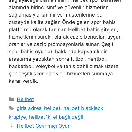
alanında birinci sınıf ve güvenilir hizmetler
sağlamasıyla tanınır ve müşterilerine bu
düzeyde kalite sağlar. Önde gelen spor bahis
platformu olarak tanınan Hellbet bahis siteleri,
hizmetlerini sürekli olarak cazip bonuslar, uygun
oranlar ve cazip promosyonlarla sunar. Çeşitli
spor bahis oyunları hakkında kapsamlı bir
araştırma yaptıktan sonra futbol, ​​hentbol, ​​
basketbol, ​​voleybol ve tenis dahil olmak üzere
çok çeşitli spor bahisleri hizmetleri sunmaya
karar verdik.
Kategoriler
Hellbet
Etiketler
giris adresi hellbet
,
hellbet blackjack
krupiye
,
hellbet i̇ki el bağlı değil
Hellbet Çevrimiçi Oyun