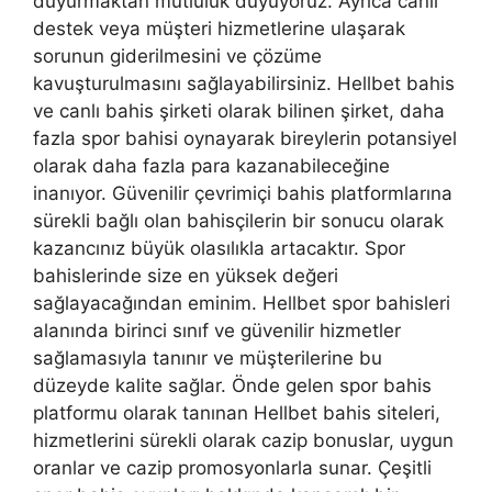
duyurmaktan mutluluk duyuyoruz. Ayrıca canlı
destek veya müşteri hizmetlerine ulaşarak
sorunun giderilmesini ve çözüme
kavuşturulmasını sağlayabilirsiniz. Hellbet bahis
ve canlı bahis şirketi olarak bilinen şirket, daha
fazla spor bahisi oynayarak bireylerin potansiyel
olarak daha fazla para kazanabileceğine
inanıyor. Güvenilir çevrimiçi bahis platformlarına
sürekli bağlı olan bahisçilerin bir sonucu olarak
kazancınız büyük olasılıkla artacaktır. Spor
bahislerinde size en yüksek değeri
sağlayacağından eminim. Hellbet spor bahisleri
alanında birinci sınıf ve güvenilir hizmetler
sağlamasıyla tanınır ve müşterilerine bu
düzeyde kalite sağlar. Önde gelen spor bahis
platformu olarak tanınan Hellbet bahis siteleri,
hizmetlerini sürekli olarak cazip bonuslar, uygun
oranlar ve cazip promosyonlarla sunar. Çeşitli