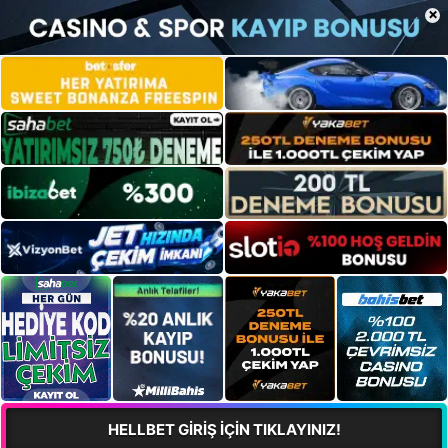
×
HELLBET GİRİŞ İÇİN TIKLAYINIZ!