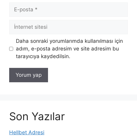
E-
posta
İnternet
sitesi
Daha sonraki yorumlarımda kullanılması için
adım, e-posta adresim ve site adresim bu
tarayıcıya kaydedilsin.
Son Yazılar
Hellbet Adresi