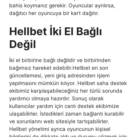
bahis koymanız gerekir. Oyuncular ayrılırsa,
dağıtıcı her oyuncuya bir kart dağıtır.
Hellbet İki El Bağlı
Değil
İki el birbirine bağlı değildir ve birbirinden
bağımsız hareket edebilir.Hellbet en son
güncellemesi, yeni giriş adresinden işlem
yapılmasını mümkün kılıyor. Hellbet saha destek
ekibimiz karşılaşabileceğiniz her türlü sorunda
yardımcı olmaya hazırdır. Sonuç olarak
kullanıcılar yardım için canlı destek ekibimize
ulaşabilirler. İstedikleri zaman bağlantı kurabilir
ve sorunlarını web sitesiyle tartışabilirler.
Hellbet yönetimi ayrıca oyuncunun kişisel
bilgilerini de dikkate aldı ve durumu çözmek için