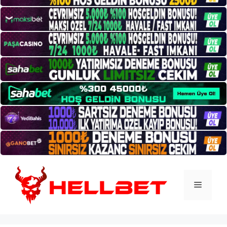
İçeriğe
atla
Menü