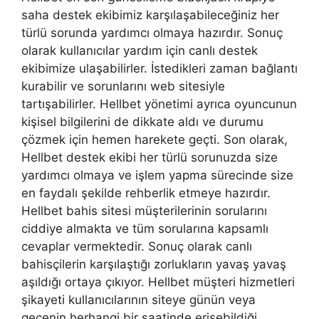
saha destek ekibimiz karşılaşabileceğiniz her
türlü sorunda yardımcı olmaya hazırdır. Sonuç
olarak kullanıcılar yardım için canlı destek
ekibimize ulaşabilirler. İstedikleri zaman bağlantı
kurabilir ve sorunlarını web sitesiyle
tartışabilirler. Hellbet yönetimi ayrıca oyuncunun
kişisel bilgilerini de dikkate aldı ve durumu
çözmek için hemen harekete geçti. Son olarak,
Hellbet destek ekibi her türlü sorunuzda size
yardımcı olmaya ve işlem yapma sürecinde size
en faydalı şekilde rehberlik etmeye hazırdır.
Hellbet bahis sitesi müşterilerinin sorularını
ciddiye almakta ve tüm sorularına kapsamlı
cevaplar vermektedir. Sonuç olarak canlı
bahisçilerin karşılaştığı zorlukların yavaş yavaş
aşıldığı ortaya çıkıyor. Hellbet müşteri hizmetleri
şikayeti kullanıcılarının siteye günün veya
gecenin herhangi bir saatinde erişebildiği