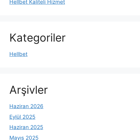
Hellbet Kaliteli Hizmet
Kategoriler
Hellbet
Arşivler
Haziran 2026
Eylül 2025
Haziran 2025
Mayıs 2025