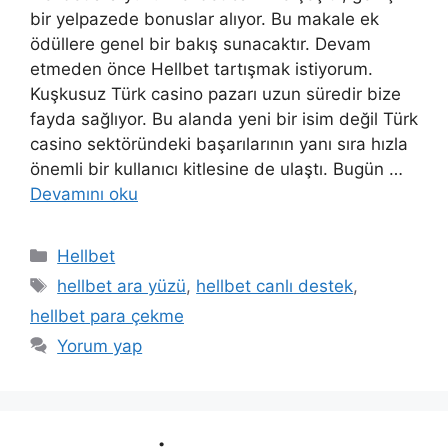
bir yelpazede bonuslar alıyor. Bu makale ek
ödüllere genel bir bakış sunacaktır. Devam
etmeden önce Hellbet tartışmak istiyorum.
Kuşkusuz Türk casino pazarı uzun süredir bize
fayda sağlıyor. Bu alanda yeni bir isim değil Türk
casino sektöründeki başarılarının yanı sıra hızla
önemli bir kullanıcı kitlesine de ulaştı. Bugün …
Devamını oku
Kategoriler
Hellbet
Etiketler
hellbet ara yüzü
,
hellbet canlı destek
,
hellbet para çekme
Yorum yap