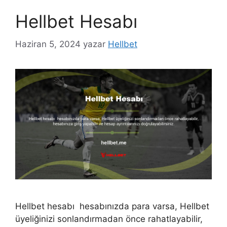
Hellbet Hesabı
Haziran 5, 2024
yazar
Hellbet
Hellbet hesabı hesabınızda para varsa, Hellbet
üyeliğinizi sonlandırmadan önce rahatlayabilir,