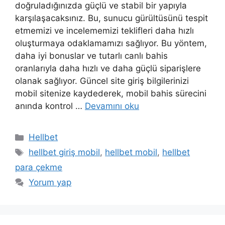
doğruladığınızda güçlü ve stabil bir yapıyla
karşılaşacaksınız. Bu, sunucu gürültüsünü tespit
etmemizi ve incelememizi teklifleri daha hızlı
oluşturmaya odaklamamızı sağlıyor. Bu yöntem,
daha iyi bonuslar ve tutarlı canlı bahis
oranlarıyla daha hızlı ve daha güçlü siparişlere
olanak sağlıyor. Güncel site giriş bilgilerinizi
mobil sitenize kaydederek, mobil bahis sürecini
anında kontrol …
Devamını oku
Kategoriler
Hellbet
Etiketler
hellbet giriş mobil
,
hellbet mobil
,
hellbet
para çekme
Yorum yap