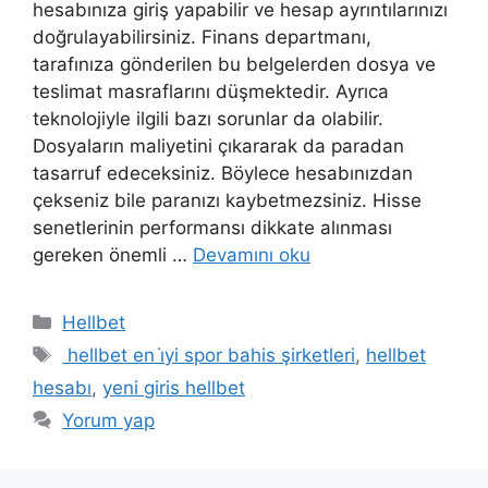
hesabınıza giriş yapabilir ve hesap ayrıntılarınızı
doğrulayabilirsiniz. Finans departmanı,
tarafınıza gönderilen bu belgelerden dosya ve
teslimat masraflarını düşmektedir. Ayrıca
teknolojiyle ilgili bazı sorunlar da olabilir.
Dosyaların maliyetini çıkararak da paradan
tasarruf edeceksiniz. Böylece hesabınızdan
çekseniz bile paranızı kaybetmezsiniz. Hisse
senetlerinin performansı dikkate alınması
gereken önemli …
Devamını oku
Kategoriler
Hellbet
Etiketler
hellbet en i̇yi spor bahis şirketleri
,
hellbet
hesabı
,
yeni giris hellbet
Yorum yap