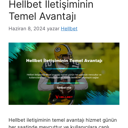
Hellbet İletişiminin
Temel Avantajı
Haziran 8, 2024
yazar
Hellbet
Hellbet iletişiminin temel avantajı hizmet günün
her saatinde mevcuttur ve kullanıcılara canlı