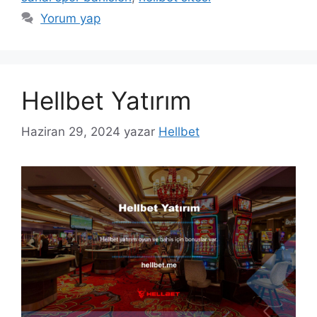
Yorum yap
Hellbet Yatırım
Haziran 29, 2024
yazar
Hellbet