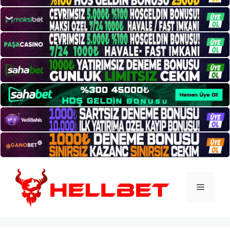
İçeriğe
atla
Menü