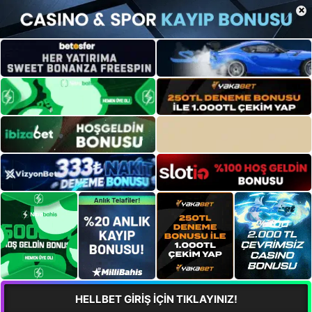
×
HELLBET GİRİŞ İÇİN TIKLAYINIZ!