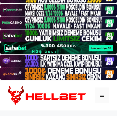
İçeriğe
atla
Menü