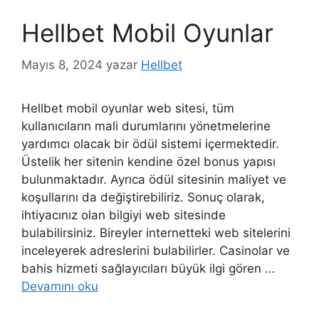
Hellbet Mobil Oyunlar
Mayıs 8, 2024
yazar
Hellbet
Hellbet mobil oyunlar web sitesi, tüm
kullanıcıların mali durumlarını yönetmelerine
yardımcı olacak bir ödül sistemi içermektedir.
Üstelik her sitenin kendine özel bonus yapısı
bulunmaktadır. Ayrıca ödül sitesinin maliyet ve
koşullarını da değiştirebiliriz. Sonuç olarak,
ihtiyacınız olan bilgiyi web sitesinde
bulabilirsiniz. Bireyler internetteki web sitelerini
inceleyerek adreslerini bulabilirler. Casinolar ve
bahis hizmeti sağlayıcıları büyük ilgi gören …
Devamını oku