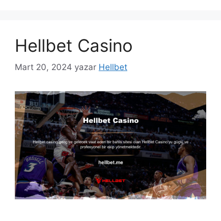
Hellbet Casino
Mart 20, 2024
yazar
Hellbet