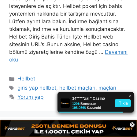
isteyenlere de açıktır. Hellbet pokeri için bahis
yöntemleri hakkında bir tartışma mevcuttur.
Lütfen ayrıntılara bakın. İndirme bağlantısına
tıklamak, indirme ve kurulumla sonuçlanacaktır.
Hellbet Giriş Bahis Türleri İşte Hellbet web
sitesinin URL’si.Bunun aksine, Hellbet casino
bölümü ziyaretçilerine kendine özgü …
Devamını
oku
Kategoriler
Hellbet
Etiketler
giris yap hellbet
,
hellbet maçları
,
maçları
Yorum yap
×
Hellbet Gelişmiş Ve