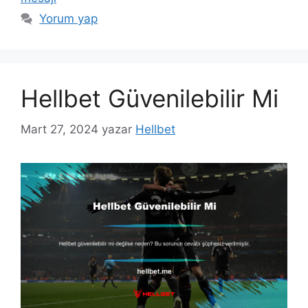
Yorum yap
Hellbet Güvenilebilir Mi
Mart 27, 2024
yazar
Hellbet