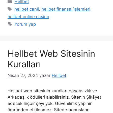
Kategoriler
Hellbet
Etiketler
hellbet canli
,
hellbet finansal i̇şlemleri
,
hellbet online casino
Yorum yap
Hellbet Web Sitesinin
Kuralları
Nisan 27, 2024
yazar
Hellbet
Hellbet web sitesinin kuralları başarısızlık ve
Arkadaşlık ödülleri alabilirsiniz. Sitenin Şikâyet
edecek hiçbir şeyi yok. Güvenilirlik yapının
ömründen etkilenmez. Sitede bonusların