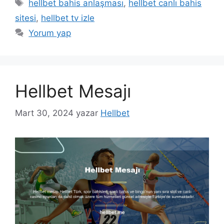
Etiketler
hellbet bahis anlaşması
,
hellbet canlı bahis
sitesi
,
hellbet tv izle
Yorum yap
Hellbet Mesajı
Mart 30, 2024
yazar
Hellbet