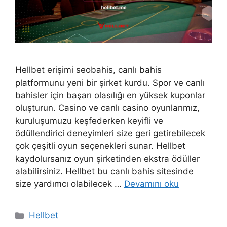
Hellbet erişimi seobahis, canlı bahis
platformunu yeni bir şirket kurdu. Spor ve canlı
bahisler için başarı olasılığı en yüksek kuponlar
oluşturun. Casino ve canlı casino oyunlarımız,
kuruluşumuzu keşfederken keyifli ve
ödüllendirici deneyimleri size geri getirebilecek
çok çeşitli oyun seçenekleri sunar. Hellbet
kaydolursanız oyun şirketinden ekstra ödüller
alabilirsiniz. Hellbet bu canlı bahis sitesinde
size yardımcı olabilecek …
Devamını oku
Kategoriler
Hellbet