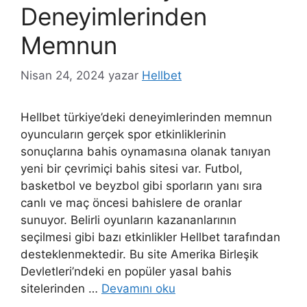
Deneyimlerinden
Memnun
Nisan 24, 2024
yazar
Hellbet
Hellbet türkiye’deki deneyimlerinden memnun
oyuncuların gerçek spor etkinliklerinin
sonuçlarına bahis oynamasına olanak tanıyan
yeni bir çevrimiçi bahis sitesi var. Futbol, ​​
basketbol ve beyzbol gibi sporların yanı sıra
canlı ve maç öncesi bahislere de oranlar
sunuyor. Belirli oyunların kazananlarının
seçilmesi gibi bazı etkinlikler Hellbet tarafından
desteklenmektedir. Bu site Amerika Birleşik
Devletleri’ndeki en popüler yasal bahis
sitelerinden …
Devamını oku