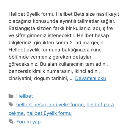
Hellbet üyelik formu Hellbet Bets size nasıl kayıt
olacağınız konusunda ayrıntılı talimatlar sağlar.
Başlangıçta sizden farklı bir kullanıcı adı, şifre
ve şifre girmeniz istenecektir. Hellbet hesap
bilgilerinizi girdikten sonra 2. adıma geçin.
Hellbet üyelik formuna baktığınızda ikinci
bölümde vermeniz gereken detayları
göreceksiniz. Bu alan kullanıcının tam adını,
benzersiz kimlik numarasını, ikinci adını,
cinsiyetini, doğum tarihini, …
Devamını oku
Kategoriler
Hellbet
Etiketler
hellbet hesapları üyelik formu
,
hellbet para
çekme
,
hellbet üyelik formu
Yorum yap