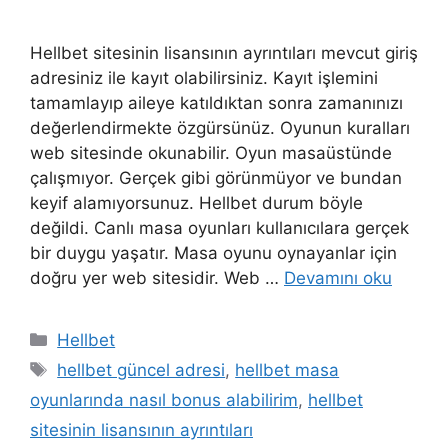
Hellbet sitesinin lisansının ayrıntıları mevcut giriş
adresiniz ile kayıt olabilirsiniz. Kayıt işlemini
tamamlayıp aileye katıldıktan sonra zamanınızı
değerlendirmekte özgürsünüz. Oyunun kuralları
web sitesinde okunabilir. Oyun masaüstünde
çalışmıyor. Gerçek gibi görünmüyor ve bundan
keyif alamıyorsunuz. Hellbet durum böyle
değildi. Canlı masa oyunları kullanıcılara gerçek
bir duygu yaşatır. Masa oyunu oynayanlar için
doğru yer web sitesidir. Web …
Devamını oku
Kategoriler
Hellbet
Etiketler
hellbet güncel adresi
,
hellbet masa
oyunlarında nasıl bonus alabilirim
,
hellbet
sitesinin lisansının ayrıntıları